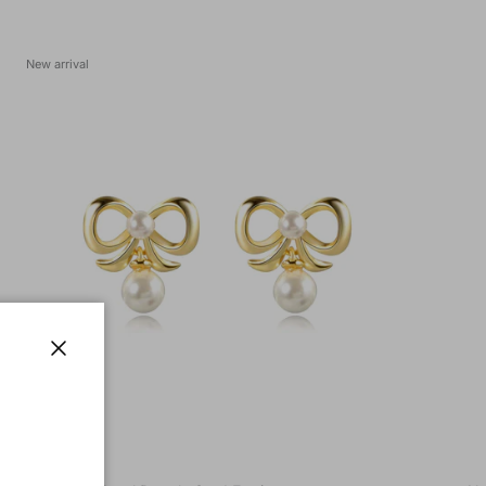
New arrival
Close