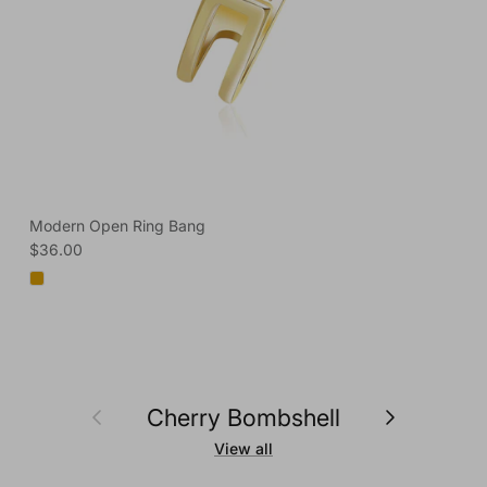
Modern Open Ring Bang
Regular price
$36.00
Previous
Next
Cherry Bombshell
View all