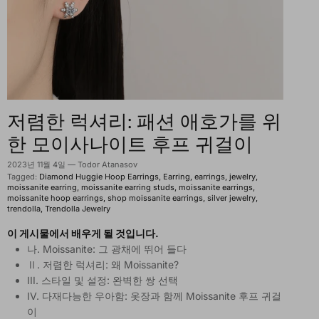
저렴한 럭셔리: 패션 애호가를 위
한 모이사나이트 후프 귀걸이
2023년 11월 4일
—
Todor Atanasov
Tagged:
Diamond Huggie Hoop Earrings
Earring
earrings
jewelry
moissanite earring
moissanite earring studs
moissanite earrings
moissanite hoop earrings
shop moissanite earrings
silver jewelry
trendolla
Trendolla Jewelry
이 게시물에서 배우게 될 것입니다.
나. Moissanite: 그 광채에 뛰어 들다
Ⅱ. 저렴한 럭셔리: 왜 Moissanite?
III. 스타일 및 설정: 완벽한 쌍 선택
IV. 다재다능한 우아함: 옷장과 함께 Moissanite 후프 귀걸
이