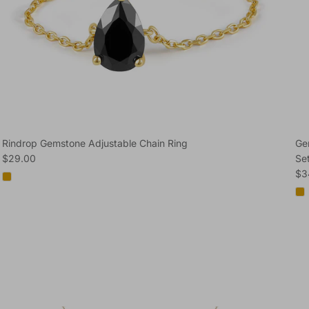
Rindrop Gemstone Adjustable Chain Ring
Ge
Regular price
$29.00
Se
Reg
$3