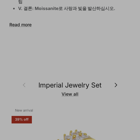
팁
V. 결론: Moissanite로 사랑과 빛을 발산하십시오.
Read more
Previous
Next
Imperial Jewelry Set
View all
New arrival
39% off