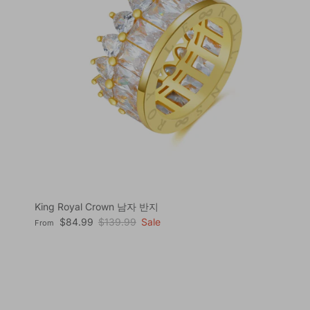
King Royal Crown 남자 반지
Sale price
Regular price
$84.99
$139.99
Sale
From