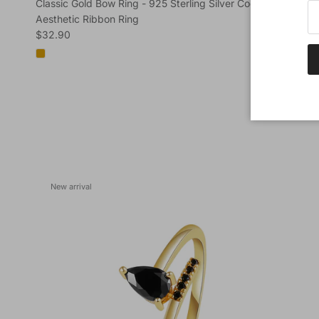
Classic Gold Bow Ring - 925 Sterling Silver Coquette
Aesthetic Ribbon Ring
Regular price
$32.90
New arrival