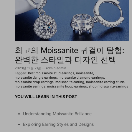
최고의 Moissanite 귀걸이 탐험:
완벽한 스타일과 디자인 선택
2023년 12월 21일
—
admin admin
Tagged:
Best moissanite stud earrings
moissanite
moissanite dangle earrings
moissanite diamond earrings
moissanite drop earrings
moissanite earring
moissanite earring studs
moissanite earrings
moissanite hoop earrings
shop moissanite earrings
YOU WILL LEARN IN THIS POST
Understanding Moissanite Brilliance
Exploring Earring Styles and Designs