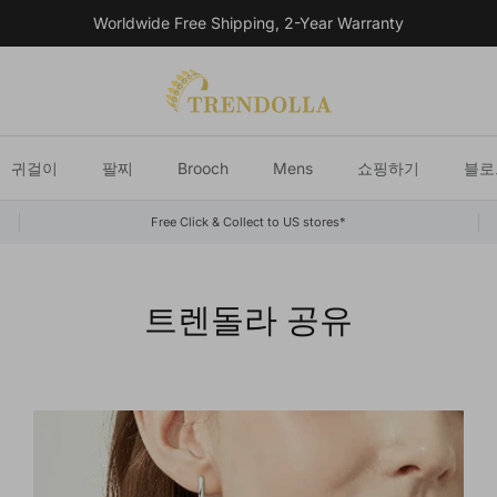
Worldwide Free Shipping, 2-Year Warranty
귀걸이
팔찌
Brooch
Mens
쇼핑하기
블로
Free Click & Collect to US stores*
트렌돌라 공유