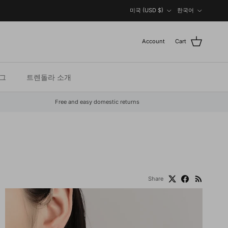
Country/Region
Language
미국 (USD $)
한국어
Account
Cart
그
트렌돌라 소개
Free and easy domestic returns
Share