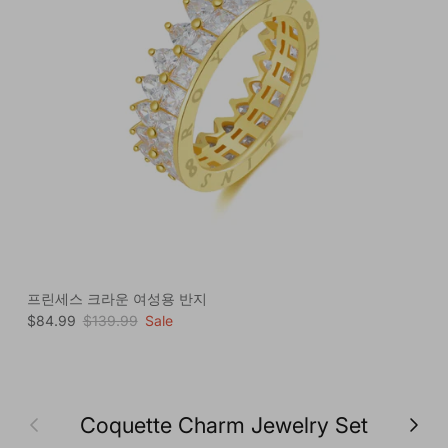
프린세스 크라운 여성용 반지
Sale price
Regular price
$84.99
$139.99
Sale
Previous
Next
Coquette Charm Jewelry Set