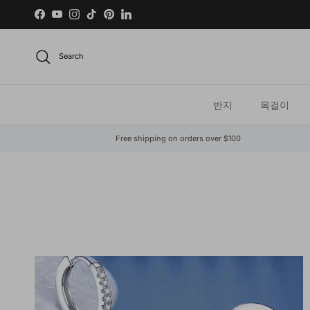
Skip to content
Facebook
YouTube
Instagram
TikTok
Pinterest
LinkedIn
Search
반지
목걸이
Free shipping on orders over $100