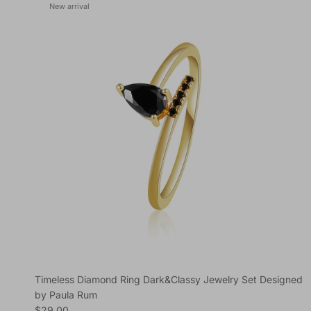
New arrival
Timeless Diamond Ring Dark&Classy Jewelry Set Designed
by Paula Rum
Regular price
$29.00