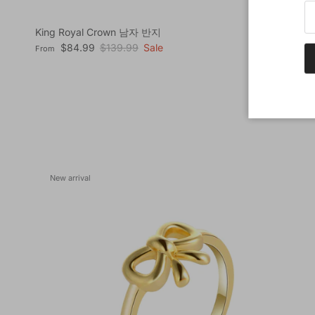
King Royal Crown 남자 반지
Sale price
Regular price
$84.99
$139.99
Sale
From
New arrival