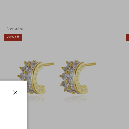
New arrival
70% off
Close