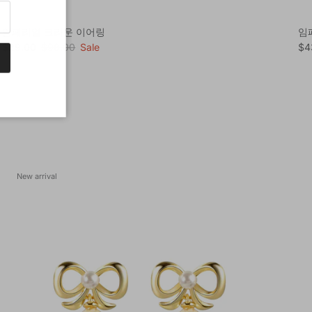
임페리얼 크라운 이어링
임
Sale price
Regular price
Sal
$29.00
$98.00
Sale
$4
New arrival