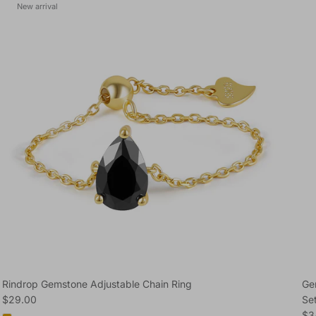
New arrival
Rindrop Gemstone Adjustable Chain Ring
Ge
Regular price
$29.00
Se
Reg
$3