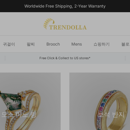
Worldwide Free Shipping, 2-Year Warranty
귀걸이
팔찌
Brooch
Mens
쇼핑하기
블로
Free Click & Collect to US stores*
모스 마노 링
보석 반지