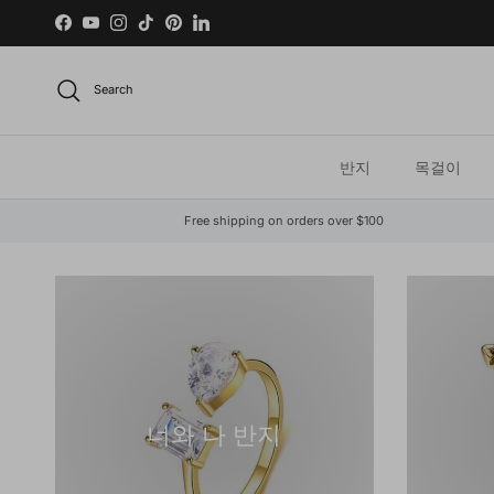
Skip to content
Facebook
YouTube
Instagram
TikTok
Pinterest
LinkedIn
Search
반지
목걸이
Free shipping on orders over $100
너와 나 반지