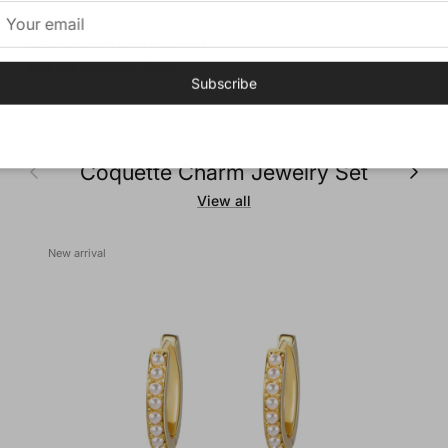
프린세스 크라운 여성용 반지
Sale price
Regular price
$84.99
$139.99
Sale
Subscribe
Previous
Next
Coquette Charm Jewelry Set
View all
New arrival