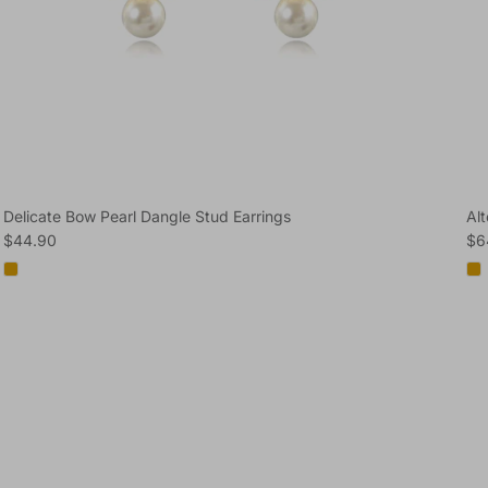
Delicate Bow Pearl Dangle Stud Earrings
Al
Regular price
Reg
$44.90
$6