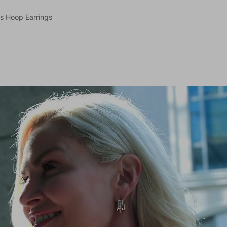
ss Hoop Earrings
e