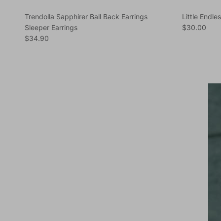
Trendolla Sapphirer Ball Back Earrings
Little Endle
Regular pric
Sleeper Earrings
$30.00
Regular price
$34.90