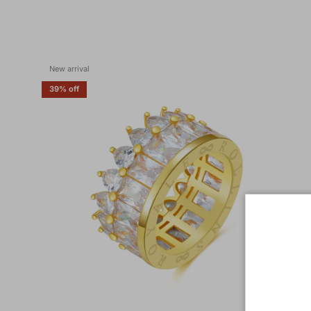
New arrival
39% off