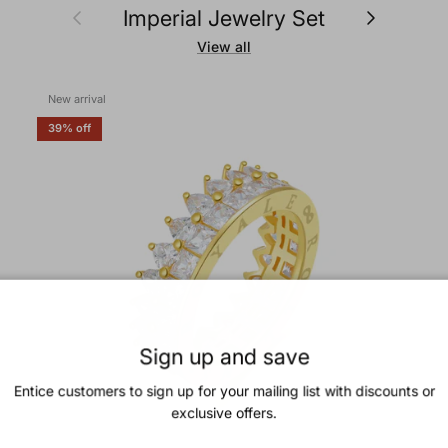
Previous
Next
Imperial Jewelry Set
View all
New arrival
39% off
Sign up and save
Entice customers to sign up for your mailing list with discounts or
exclusive offers.