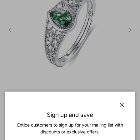
Opengewerkte bloemenmos Agate verloving verstelbare ring
Reguliere prijs
$52.89
Sluiten
Sign up and save
Entice customers to sign up for your mailing list with
discounts or exclusive offers.
Nieuw binnen