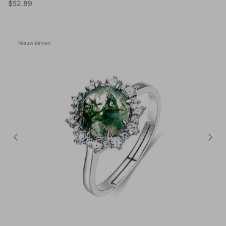
Reguliere prijs
$52.89
Nieuw binnen