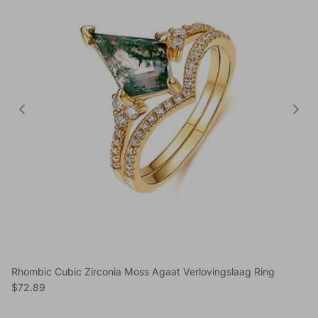
Rhombic Cubic Zirconia Moss Agaat Verlovingslaag Ring
Reguliere prijs
$72.89