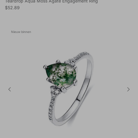
Teardrop Aqua Moss Agate Engagement Ring
Reguliere prijs
$52.89
Nieuw binnen