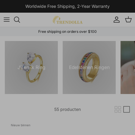
Ga naar inhoud
Worldwide Free Shipping, 2-Year Warranty
Account
Win
Free shipping on orders over $100
Jij en ik Ring
Edelstenen Ringen
55 producten
Nieuw binnen