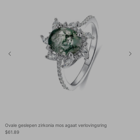
Ovale geslepen zirkonia mos agaat verlovingsring
Reguliere prijs
$61.89