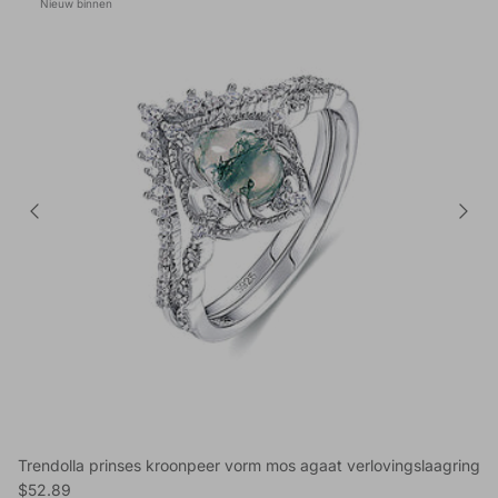
Nieuw binnen
Trendolla prinses kroonpeer vorm mos agaat verlovingslaagring
Reguliere prijs
$52.89