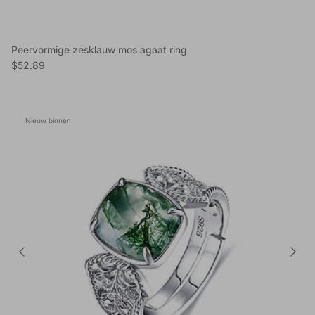
Peervormige zesklauw mos agaat ring
Reguliere prijs
$52.89
Nieuw binnen