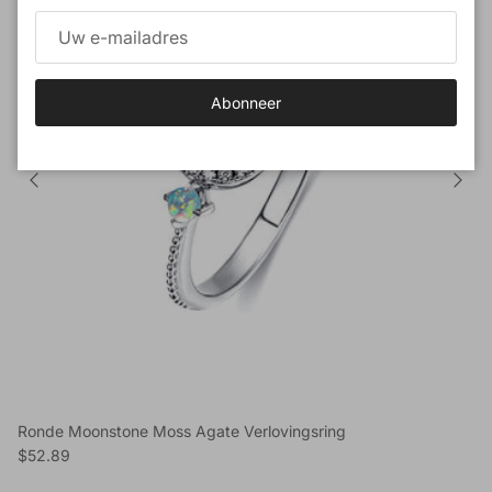
Abonneer
Ronde Moonstone Moss Agate Verlovingsring
Reguliere prijs
$52.89